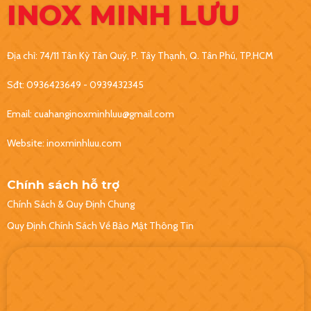
INOX MINH LƯU
Địa chỉ: 74/11 Tân Kỳ Tân Quý, P. Tây Thạnh, Q. Tân Phú, TP.HCM
Sđt: 0936423649 - 0939432345
Email: cuahanginoxminhluu@gmail.com
Website: inoxminhluu.com
Chính sách hỗ trợ
Chính Sách & Quy Định Chung
Quy Định Chính Sách Về Bảo Mật Thông Tin