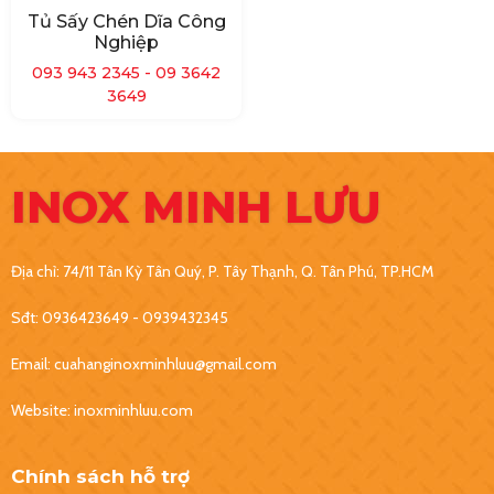
Tủ Sấy Chén Dĩa Công
Nghiệp
093 943 2345 - 09 3642
3649
INOX MINH LƯU
Địa chỉ: 74/11 Tân Kỳ Tân Quý, P. Tây Thạnh, Q. Tân Phú, TP.HCM
Sđt: 0936423649 - 0939432345
Email: cuahanginoxminhluu@gmail.com
Website: inoxminhluu.com
Chính sách hỗ trợ