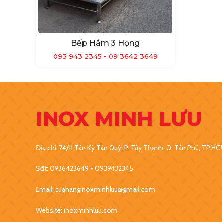
Bếp Hầm 3 Họng
093 943 2345 - 09 3642 3649
INOX MINH LƯU
Địa chỉ: 74/11 Tân Kỳ Tân Quý, P. Tây Thạnh, Q. Tân Phú, TP.H
Sđt: 0936423649 - 0939432345
Email: cuahanginoxminhluu@gmail.com
Website: inoxminhluu.com