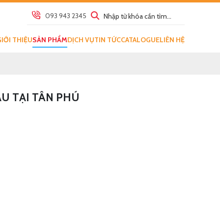
093 943 2345
GIỚI THIỆU
SẢN PHẨM
DỊCH VỤ
TIN TỨC
CATALOGUE
LIÊN HỆ
ẦU TẠI TÂN PHÚ