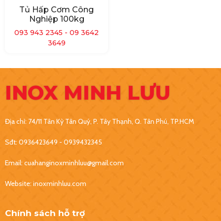
Tủ Hấp Cơm Công
Nghiệp 100kg
093 943 2345 - 09 3642
3649
INOX MINH LƯU
Địa chỉ: 74/11 Tân Kỳ Tân Quý, P. Tây Thạnh, Q. Tân Phú, TP.HCM
Sđt: 0936423649 - 0939432345
Email: cuahanginoxminhluu@gmail.com
Website: inoxminhluu.com
Chính sách hỗ trợ