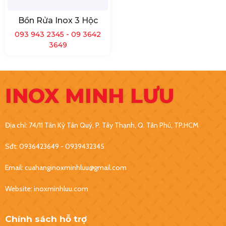
Bồn Rửa Inox 3 Hộc
093 943 2345 - 09 3642
3649
INOX MINH LƯU
Địa chỉ: 74/11 Tân Kỳ Tân Quý, P. Tây Thạnh, Q. Tân Phú, TP.HCM
Sđt: 0936423649 - 0939432345
Email: cuahanginoxminhluu@gmail.com
Website: inoxminhluu.com
Chính sách hỗ trợ