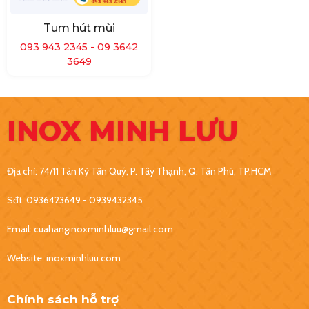
Tum hút mùi
093 943 2345 - 09 3642
3649
INOX MINH LƯU
Địa chỉ: 74/11 Tân Kỳ Tân Quý, P. Tây Thạnh, Q. Tân Phú, TP.HCM
Sđt: 0936423649 - 0939432345
Email: cuahanginoxminhluu@gmail.com
Website: inoxminhluu.com
Chính sách hỗ trợ