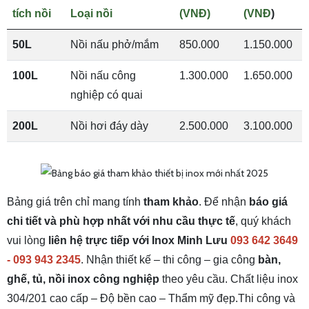
tích nồi
Loại nồi
(VNĐ)
(VNĐ
)
50L
Nồi nấu phở/mắm
850.000
1.150.000
100L
Nồi nấu công
1.300.000
1.650.000
nghiệp có quai
200L
Nồi hơi đáy dày
2.500.000
3.100.000
Bảng giá trên chỉ mang tính
tham khảo
. Để nhận
báo giá
chi tiết và phù hợp nhất với nhu cầu thực tế
, quý khách
vui lòng
liên hệ trực tiếp với Inox Minh Lưu
093 642 3649
- 093 943 2345
.
Nhận thiết kế – thi công – gia công
bàn,
ghế, tủ, nồi inox công nghiệp
theo yêu cầu. Chất liệu inox
304/201 cao cấp – Độ bền cao – Thẩm mỹ đẹp.
Thi công và