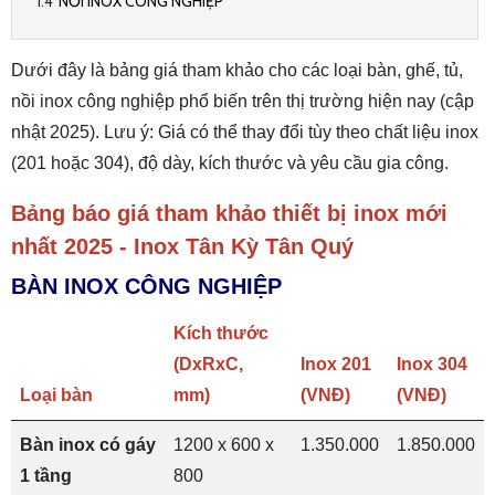
NỒI INOX CÔNG NGHIỆP
Dưới đây là bảng giá tham khảo cho các loại bàn, ghế, tủ,
nồi inox công nghiệp phổ biến trên thị trường hiện nay (cập
nhật 2025). Lưu ý: Giá có thể thay đổi tùy theo chất liệu inox
(201 hoặc 304), độ dày, kích thước và yêu cầu gia công.
Bảng báo giá tham khảo thiết bị inox mới
nhất 2025
-
Inox Tân Kỳ Tân Quý
BÀN INOX CÔNG NGHIỆP
Kích thước
(DxRxC,
Inox 201
Inox 304
Loại bàn
mm)
(VNĐ)
(VNĐ)
Bàn inox có gáy
1200 x 600 x
1.350.000
1.850.000
1 tầng
800