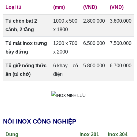
Loại tủ
(mm)
(VNĐ)
(VNĐ)
Tủ chén bát 2
1000 x 500
2.800.000
3.600.000
cánh, 2 tầng
x 1800
Tủ mát inox trưng
1200 x 700
6.500.000
7.500.000
bày đứng
x 2000
Tủ giữ nóng thức
6 khay – có
5.800.000
6.700.000
ăn (tủ chờ)
điện
NỒI INOX CÔNG NGHIỆP
Dung
Inox 201
Inox 304