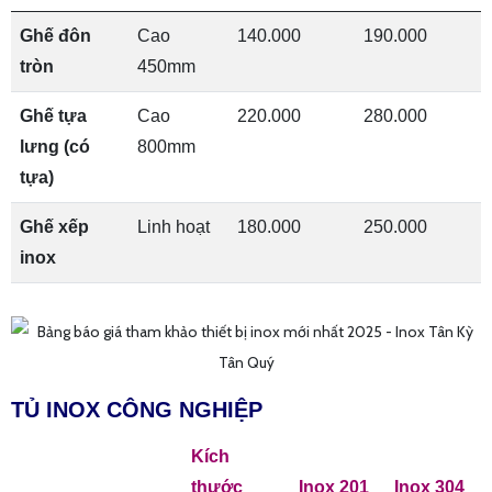
Ghế đôn
Cao
140.000
190.000
tròn
450mm
Ghế tựa
Cao
220.000
280.000
lưng (có
800mm
tựa)
Ghế xếp
Linh hoạt
180.000
250.000
inox
TỦ INOX CÔNG NGHIỆP
Kích
thước
Inox 201
Inox 304