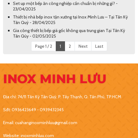
Set up một bếp ăn công nghiệp cần chuẩn bị những gì? -
23/04/2025
Thiết bị nhà bếp inox tận xưởng tại Inox Minh Lưu – Tại Tân Kỳ
Tân Quý - 28/04/2025
Gia công thiết bị bếp giá gốc không qua trung gian Tại Tân Kỳ
Tân Qúy - 02/05/2025
Page 1 / 2
1
2
Next
Last
INOX MINH LƯU
Địa chỉ: 74/11 Tân Kỳ Tân Quý, P. Tây Thạnh, Q. Tân Phú, TP.HCM
Sđt: 0936423649 - 0939432345
Email: cuahanginoxminhluu@gmail.com
Website: inoxminhluu.com